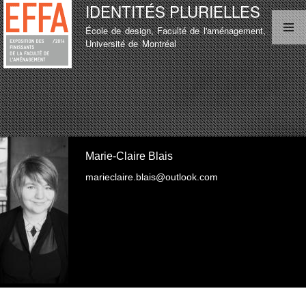
IDENTITÉS PLURIELLES
Aller au
contenu
École de design, Faculté de l'aménagement,
principal
MENU PRINCIPAL
Université de Montréal
LISTE D'ÉTUDIANT
TEST
LISTE D'ÉTUDIANT
Marie-Claire Blais
marieclaire.blais@outlook.com