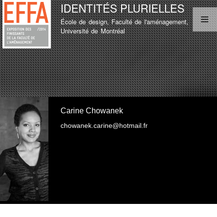
IDENTITÉS PLURIELLES
Aller au
contenu
École de design, Faculté de l'aménagement,
principal
MENU PRINCIPAL
Université de Montréal
LISTE D'ÉTUDIANT
TEST
LISTE D'ÉTUDIANT
Carine Chowanek
chowanek.carine@hotmail.fr