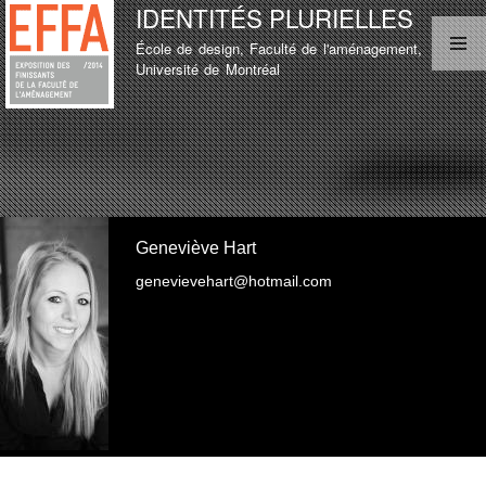
IDENTITÉS PLURIELLES
Aller au
contenu
École de design, Faculté de l'aménagement,
principal
MENU PRINCIPAL
Université de Montréal
LISTE D'ÉTUDIANT
TEST
LISTE D'ÉTUDIANT
Geneviève Hart
genevievehart@hotmail.com