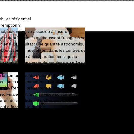
ilier résidentiel
péremption ?
nnotation négative associée à l’usure et
 autant de motifs qui poussent l’usager à se
biens. Le résultat : une quantité astronomique
 aboutissent annuellement dans les centres de
 se consacre à la réparation ainsi qu’au
e technique innovante de moulage au plâtre a
rer des pièces de remplacement. L’esthétique
e la sémantique du plâtrage d’une blessure et
ux zones endommagées. Par-delà leur variété,
r La Remise présentent ainsi un air de famille
re. Finalement, que sa visée soit curative ou
un design distinctif où l’intervention du
e qui a façonné le meuble.
t