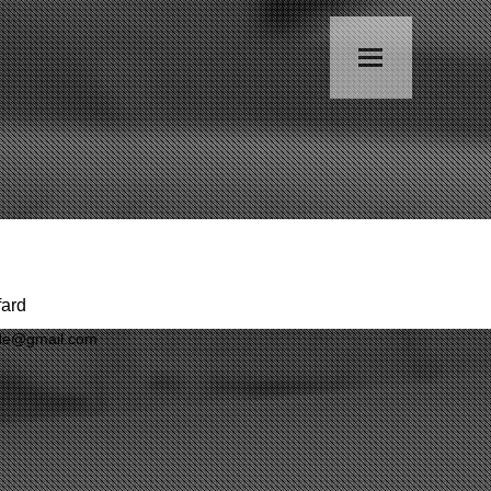
ard
de@gmail.com