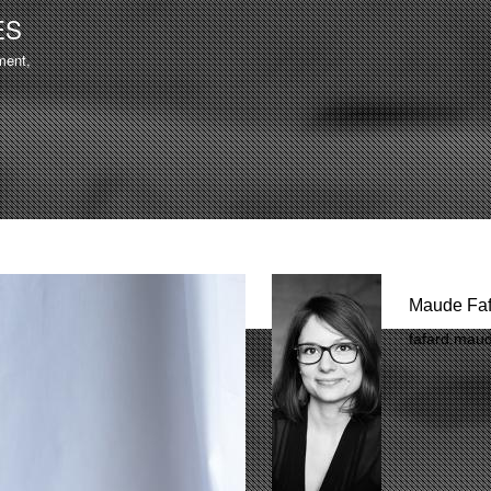
Aller au
ES
contenu
ment,
principal
Maude Faf
fafard.mau