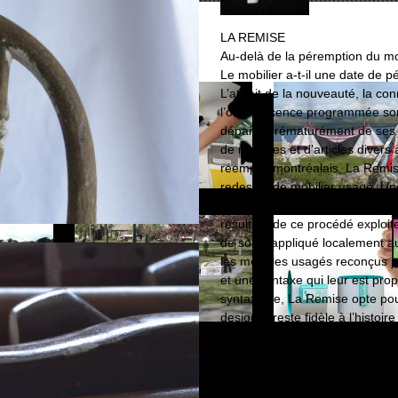
LA REMISE
Au-delà de la péremption du mob
Le mobilier a-t-il une date de 
L’attrait de la nouveauté, la co
l’obsolescence programmée sont
départir prématurément de ses 
de meubles et d’articles divers
réemploi montréalais. La Remise
redesign de mobilier usagé. Un
été mise au point afin de géné
résultant de ce procédé exploit
de soins appliqué localement a
les meubles usagés reconçus pa
et une syntaxe qui leur est prop
syntaxique, La Remise opte pour 
designer reste fidèle à l’histoir
Tuteur(s) : Christophe Abrassar