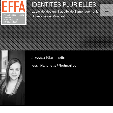
IDENTITÉS PLURIELLES
Aller au
contenu
École de design, Faculté de l'aménagement,
principal
MENU PRINCIPAL
Université de Montréal
LISTE D'ÉTUDIANT
TEST
LISTE D'ÉTUDIANT
Jessica Blanchette
jess_blanchette@hotmail.com