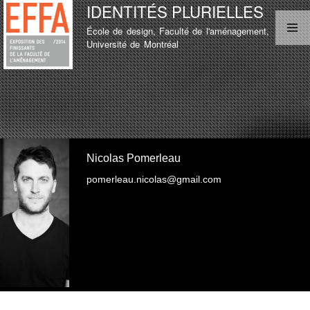
IDENTITÉS PLURIELLES
Aller au
contenu
École de design, Faculté de l'aménagement,
principal
MENU PRINCIPAL
Université de Montréal
LISTE D'ÉTUDIANT
TEST
LISTE D'ÉTUDIANT
Nicolas Pomerleau
pomerleau.nicolas@gmail.com