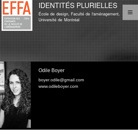
IDENTITÉS PLURIELLES
Aller au
contenu
École de design, Faculté de l'aménagement,
principal
MENU PRINCIPAL
Université de Montréal
LISTE D'ÉTUDIANT
TEST
LISTE D'ÉTUDIANT
Odile Boyer
boyer.odile@gmail.com
www.odileboyer.com