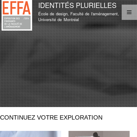
IDENTITÉS PLURIELLES
Aller au
contenu
École de design, Faculté de l'aménagement,
principal
MENU PRINCIPAL
Université de Montréal
LISTE D'ÉTUDIANT
TEST
LISTE D'ÉTUDIANT
CONTINUEZ VOTRE EXPLORATION