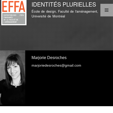
IDENTITÉS PLURIELLES
Aller au
contenu
École de design, Faculté de l'aménagement,
principal
MENU PRINCIPAL
Université de Montréal
LISTE D'ÉTUDIANT
TEST
LISTE D'ÉTUDIANT
Marjorie Desroches
marjoriedesroches@gmail.com