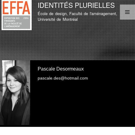
IDENTITÉS PLURIELLES
Aller au
contenu
École de design, Faculté de l'aménagement,
principal
MENU PRINCIPAL
Université de Montréal
LISTE D'ÉTUDIANT
TEST
LISTE D'ÉTUDIANT
Pascale Desormeaux
pascale.des@hotmail.com