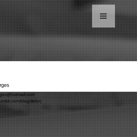
rges
orges@hotmail.com
tumblr.com/blog/deforj