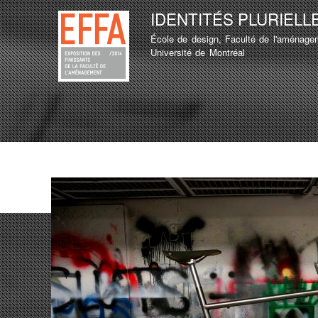
IDENTITÉS PLURIELL
École de design, Faculté de l'aménage
MENU PRINCIPAL
Université de Montréal
LISTE D'ÉTUDIANT
TEST
LISTE D'ÉTUDIANT