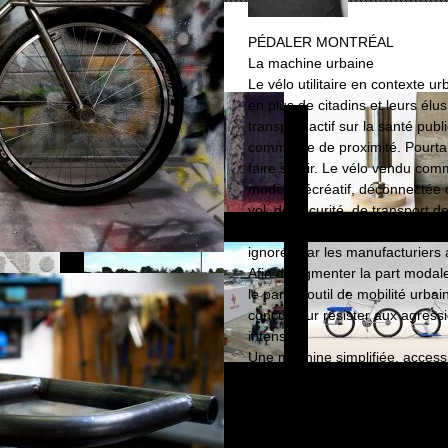
PÉDALER MONTRÉAL
La machine urbaine
Le vélo utilitaire en contexte 
en plus de citadins et leurs él
transport actif sur la santé pu
commerce de proximité. Pourtant
faire sentir. Le vélo vendu comm
modèle récréatif, déconnectée de
vol, de sécurité, de transport 
fiabilité mécanique, au centre 
ignorés par les manufacturiers 
Afin d’augmenter la part modale
le parfait outil de mobilité urb
conçu pour résister aux agressi
intensif.
Une machine simplifiée, accessi
seul morceau.
Tuteur(s) : Cédric Sportes, Coll
Boutique Le Yéti