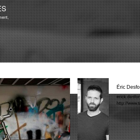
Aller au
ES
contenu
ment,
principal
Éric Desfo
erick.desf
http://www.