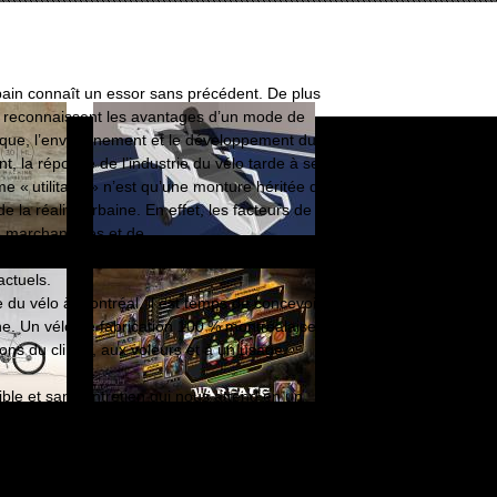
urbain connaît un essor sans précédent. De plus
us reconnaissent les avantages d’un mode de
blique, l’environnement et le développement du
, la réponse de l’industrie du vélo tarde à se
e « utilitaire » n’est qu’une monture héritée du
 la réalité urbaine. En effet, les facteurs de
de marchandises et de
des préoccupations du cycliste urbain, sont
actuels.
 du vélo à Montréal, il est temps de concevoir
aine. Un vélo de fabrication 100 % montréalaise,
ons du climat, aux voleurs et à un usage
ble et sans entretien qui nous attend en un
aboration : Caroline Gagnon, Christian Brault,