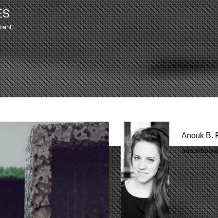
Aller au
ES
contenu
ment,
principal
Anouk B. 
anoukbpar