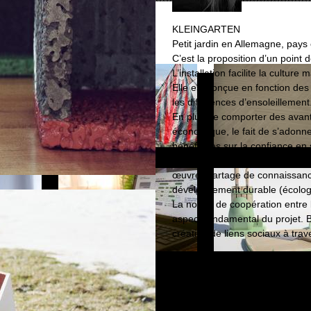
KLEINGARTEN
Petit jardin en Allemagne, pays 
C’est la proposition d’un point d
L’installation facilite la cultu
Elle est conçue en fonction des c
les différences d’ensoleillement
En plus de comporter des avant
économique, le fait de s’adonne
bénéfiques sur la confiance en s
documentation afférente à cell
œuvre (partage de connaissance
développement durable (écolog
La notion de coopération entre 
aspect fondamental du projet. Br
création de liens sociaux à trave
Tuteur(s) : Mithra Zahedi