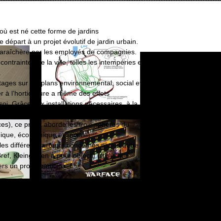
où est né cette forme de jardins
e départ à un projet évolutif de jardin urbain.
re maraîchère par les employés de compagnies.
ontraintes de la ville, telles les intempéries et
.
ages sur les plans environnemental, social et
r à l’horticulture a même des effets
oi. Grâce aux installations nécessaires, à la
es-ci ainsi qu’au système de réseautage mis en
s), ce projet aborde les trois sphères du
ique, économique et sociale).
les différents acteurs concernés est un autre
ef, Kleingarten a pour objectif ultime la
rs un projet participatif.