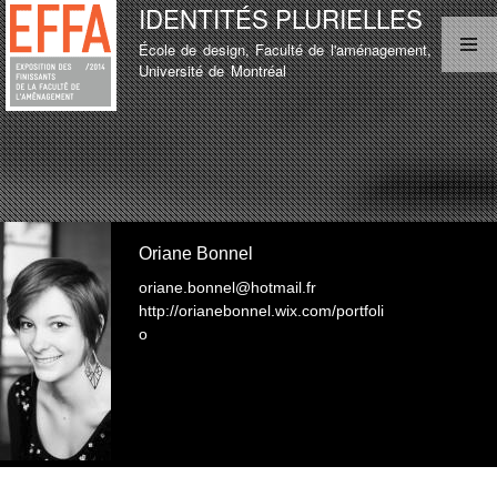
IDENTITÉS PLURIELLES
Aller au
contenu
École de design, Faculté de l'aménagement,
principal
MENU PRINCIPAL
Université de Montréal
LISTE D'ÉTUDIANT
TEST
LISTE D'ÉTUDIANT
Oriane Bonnel
oriane.bonnel@hotmail.fr
http://orianebonnel.wix.com/portfoli
o