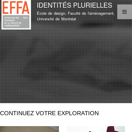
IDENTITÉS PLURIELLES
Aller au
contenu
École de design, Faculté de l'aménagement,
principal
MENU PRINCIPAL
Université de Montréal
LISTE D'ÉTUDIANT
TEST
LISTE D'ÉTUDIANT
CONTINUEZ VOTRE EXPLORATION