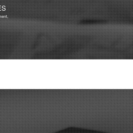
Aller au
ES
contenu
ment,
principal