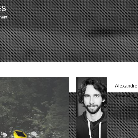
Aller au
ES
contenu
ment,
principal
Alexandre
alexandre_