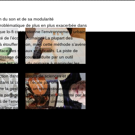
ion du son et de sa modularité
problématique de plus en plus exacerbée dans
ue lo-fi congestionne l’environ­nement urbain.
lité de l’écoute humaine. La plupart des
à étouffer le son, mais cette méthode s’avère
ace des signaux significatifs. La piste de
ntissage de l’écoute réduite par un outil
e les élèves du primaire à manipuler les
ction dans les cours de sciences et de
dans la cour de l’école par une borne équipée
te la gestuelle et un réinvestissement en
e partager leurs expériences. Alimenté par le
sons de l’environnement avec un micro et les
rleur par un algorithme via wi-fi.