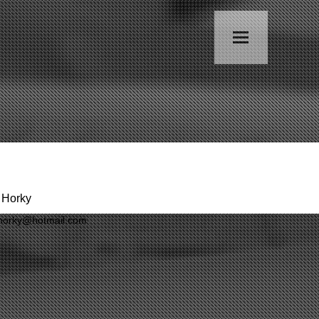
 Horky
horky@hotmail.com