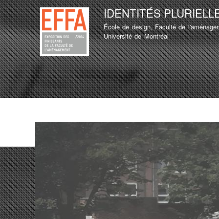
IDENTITÉS PLURIELL
École de design, Faculté de l'aménage
MENU PRINCIPAL
Université de Montréal
LISTE D'ÉTUDIANT
TEST
LISTE D'ÉTUDIANT