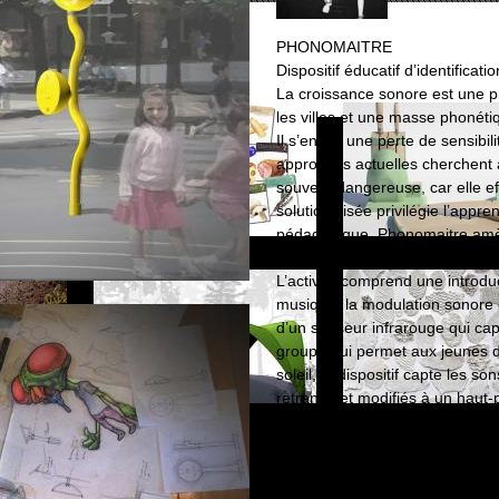
PHONOMAITRE
Dispositif éducatif d’identificat
La croissance sonore est une 
les villes et une masse phonétiq
Il s’ensuit une perte de sensibi
approches actuelles cherchent 
souvent dangereuse, car elle eff
solution visée privilégie l’appre
pédagogique. Phonomaitre amèn
sons de leur environnement.
L’activité comprend une introdu
musique, la modulation sonore 
d’un senseur infrarouge qui cap
groupe qui permet aux jeunes d
soleil, le dispositif capte les 
retransmet modifiés à un haut-pa
Tuteur(s) : Denyse Roy