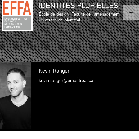
IDENTITÉS PLURIELLES
Aller au
contenu
École de design, Faculté de l'aménagement,
principal
MENU PRINCIPAL
Université de Montréal
LISTE D'ÉTUDIANT
TEST
LISTE D'ÉTUDIANT
Kevin Ranger
kevin.ranger@umontreal.ca