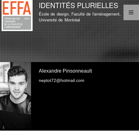
IDENTITÉS PLURIELLES
Aller au
contenu
École de design, Faculté de l'aménagement,
principal
MENU PRINCIPAL
Université de Montréal
LISTE D'ÉTUDIANT
TEST
LISTE D'ÉTUDIANT
Alexandre Pinsonneault
neptot72@hotmail.com